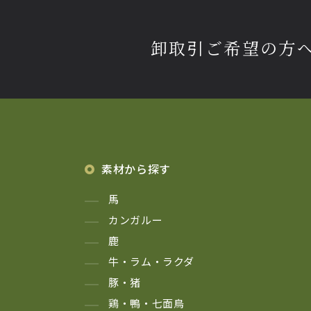
卸取引ご希望の方
素材から探す
馬
カンガルー
鹿
牛・ラム・ラクダ
豚・猪
鶏・鴨・七面鳥