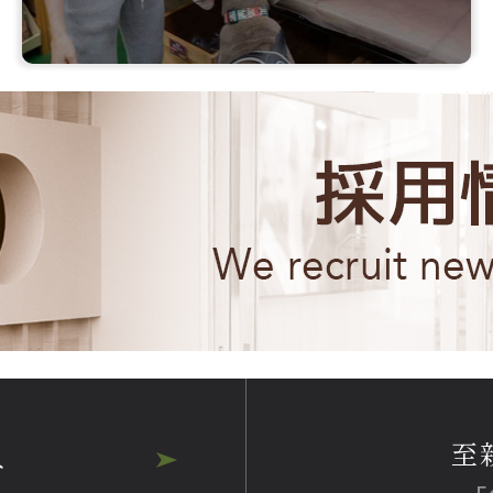
至
へ
F