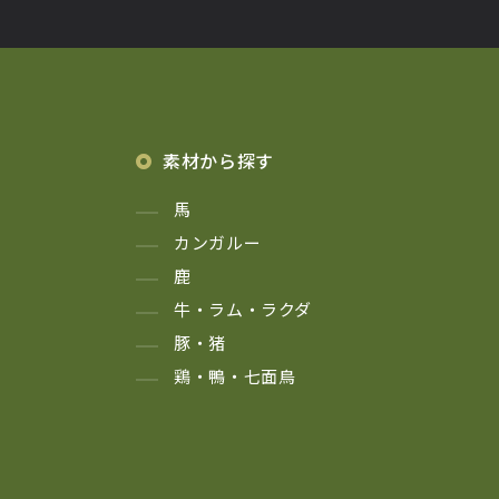
素材から探す
馬
カンガルー
鹿
牛・ラム・ラクダ
豚・猪
鶏・鴨・七面鳥