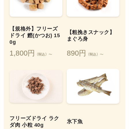
【規格外】フリーズ
【粗挽きスナック】
ドライ 鰹(かつお) 15
まぐろ身
0g
1,800円
890円
（税込）～
（税込）～
フリーズドライ ラク
氷下魚
ダ肉 小粒 40g