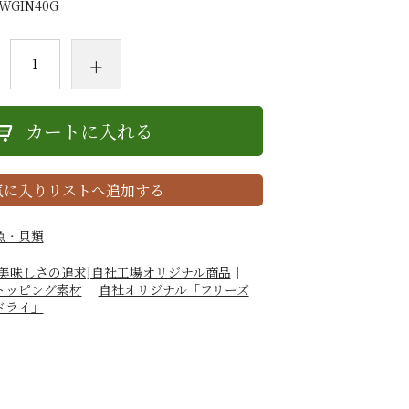
WGIN40G
+
カートに入れる
気に入りリストへ追加する
魚・貝類
[美味しさの追求]自社工場オリジナル商品
｜
トッピング素材
｜
自社オリジナル「フリーズ
ドライ」