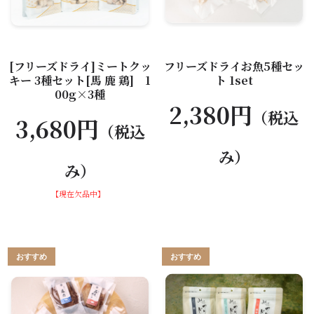
[フリーズドライ]ミートクッ
フリーズドライお魚5種セッ
キー 3種セット[馬 鹿 鶏] 1
ト 1set
00g×3種
2,380円
（税込
3,680円
（税込
み）
み）
【現在欠品中】