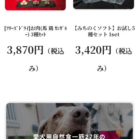
[ﾌﾘｰｽﾞﾄﾞﾗｲ]お肉(馬 鶏 ｶﾝｶﾞﾙ
【みちのくソフト】お試し5
ｰ) 3種ｾｯﾄ
種セット 1set
3,870円
3,420円
（税込
（税込
み）
み）
愛犬用自然食一筋27年の