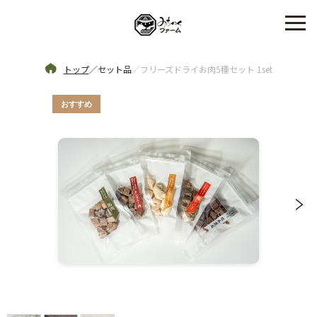
トップ
／
セット品
／
フリーズドライお肉5種セット 1set