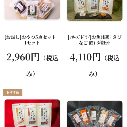
[お試し]おやつ5点セット
[ﾌﾘｰｽﾞﾄﾞﾗｲ]お魚(銀鮭 きび
1セット
なご 鱈) 3種ｾｯﾄ
2,960円
4,110円
（税込
（税込
み）
み）