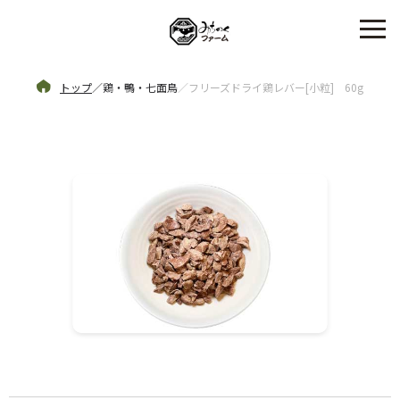
トップ
／
鶏・鴨・七面鳥
／
フリーズドライ鶏レバー[小粒] 60g