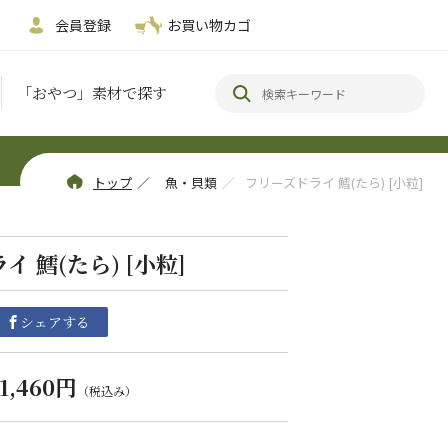
会員登録
お買い物カゴ
「おやつ」素材で探す
トップ
／
魚・貝類
／
フリーズドライ 鱈(たら) [小粒]
 鱈(たら) [小粒]
シェアする
1,460円
（税込み）