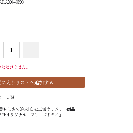
ARAX040KO
+
いただけません。
気に入りリストへ追加する
魚・貝類
[美味しさの追求]自社工場オリジナル商品
｜
自社オリジナル「フリーズドライ」