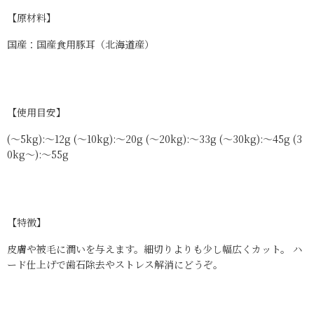
【原材料】
国産：国産食用豚耳（北海道産）
【使用目安】
(～5kg):～12g (～10kg):～20g (～20kg):～33g (～30kg):～45g (3
0kg～):～55g
【特徴】
皮膚や被毛に潤いを与えます。細切りよりも少し幅広くカット。 ハ
ード仕上げで歯石除去やストレス解消にどうぞ。