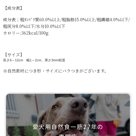
【成分表】
成分表；粗ﾀﾝﾊﾟｸ質60.0%以上/粗脂肪15.0%以上/粗繊維4.0%以下/
粗灰分8.0%以下/水分10.0%以下
カロリー;362kcal/100g
【サイズ】
長さ6～12cm 幅1～2cm、厚さ3mm程度
自然素材につき形・サイズにバラつきがございます。
※
愛犬用自然食一筋27年の