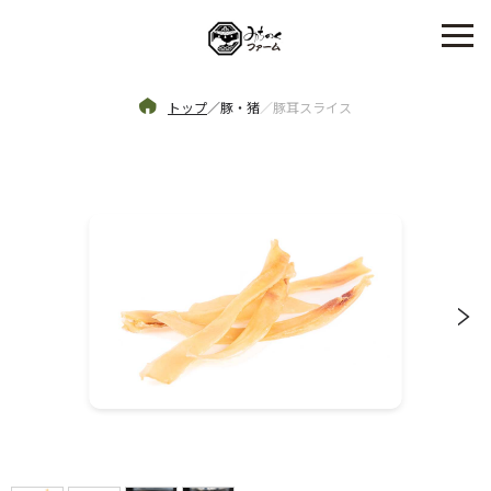
トップ
／
豚・猪
／
豚耳スライス