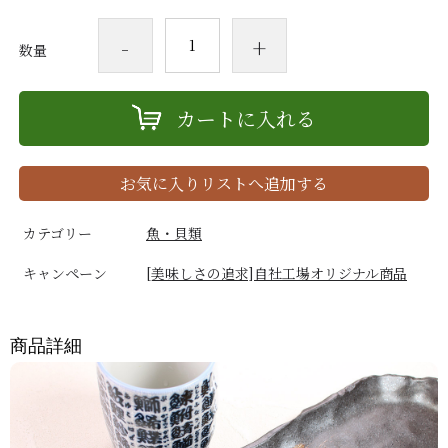
-
+
数量
カートに入れる
お気に入りリストへ追加する
カテゴリー
魚・貝類
キャンペーン
[美味しさの追求]自社工場オリジナル商品
商品詳細