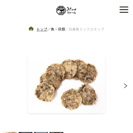
トップ
／
魚・貝類
／
白身魚ミックスチップ