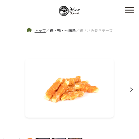
トップ
／
鶏・鴨・七面鳥
／
鶏ささみ巻きチーズ